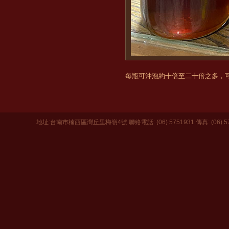
每瓶可沖泡約十倍至二十倍之多，
地址:台南市楠西區灣丘里梅嶺4號 聯絡電話: (06) 5751931 傳真: (06) 