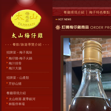
餐廳環境介紹
│
梅子特色餐點
- - - 餐飲/旅遊導覽介紹 - - -
招牌菜－梅子風味
梅仔雞-梅子火鍋
梅汁排骨
梅汁大腸
招牌菜－山產類
芹炒山猪
餐廳環境介紹
太山樹屋-夏季銀河
林蔭停車場