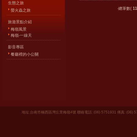
生態之旅
‧總筆數(
11
螢火蟲之旅
旅遊景點介紹
梅嶺風景
梅嶺-一線天
影音專區
餐廳裡的小公關
地址:台南市楠西區灣丘里梅嶺4號 聯絡電話: (06) 5751931 傳真: (06) 