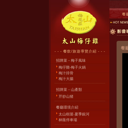
餐
餐
- - - 餐飲/旅遊導覽介紹 - - -
招牌菜－梅子風味
梅仔雞-梅子火鍋
梅汁排骨
梅汁大腸
招牌菜－山產類
芹炒山猪
餐廳環境介紹
太山樹屋-夏季銀河
林蔭停車場