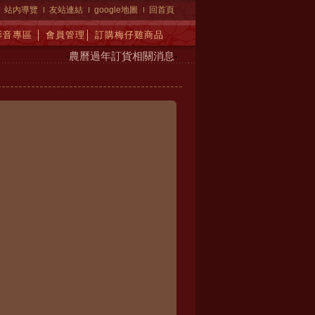
站內導覽
友站連結
google地圖
回首頁
影音專區
│
會員管理
│
訂購梅仔雞商品
‧
農曆過年訂貨相關消息
‧
2021/08/04【公告】開放內用
‧