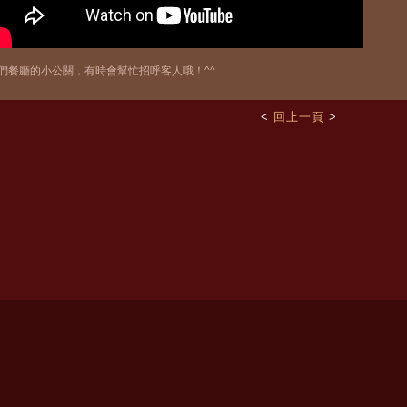
們餐廳的小公關，有時會幫忙招呼客人哦！^^
<
回上一頁
>