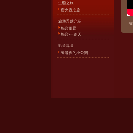
生態之旅
螢火蟲之旅
旅遊景點介紹
咱
梅嶺風景
梅嶺-一線天
影音專區
餐廳裡的小公關